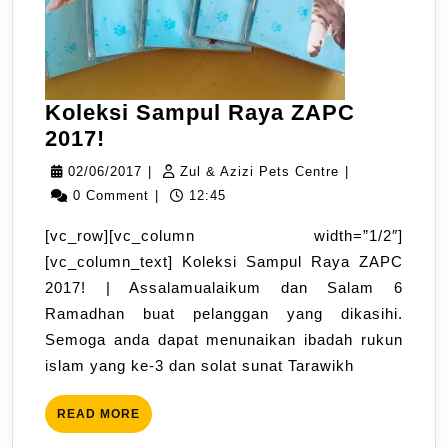
Koleksi Sampul Raya ZAPC
Koleksi
2017!
Sampul
02/06/2017
Zul
02/06/2017
|
Zul & Azizi Pets Centre
|
Raya
&
0 Comment
|
12:45
ZAPC
Azizi
[vc_row][vc_column width=”1/2″]
2017!
Pets
[vc_column_text] Koleksi Sampul Raya ZAPC
Centre
2017! | Assalamualaikum dan Salam 6
Ramadhan buat pelanggan yang dikasihi.
Semoga anda dapat menunaikan ibadah rukun
islam yang ke-3 dan solat sunat Tarawikh
READ
READ MORE
MORE