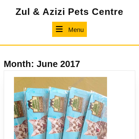
Skip
Zul & Azizi Pets Centre
to
content
Menu
Menu
Month:
June 2017